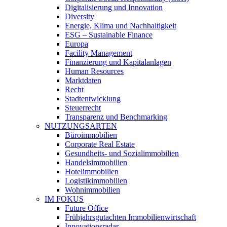
Digitalisierung und Innovation
Diversity
Energie, Klima und Nachhaltigkeit
ESG – Sustainable Finance
Europa
Facility Management
Finanzierung und Kapitalanlagen
Human Resources
Marktdaten
Recht
Stadtentwicklung
Steuerrecht
Transparenz und Benchmarking
NUTZUNGSARTEN
Büroimmobilien
Corporate Real Estate
Gesundheits- und Sozialimmobilien
Handelsimmobilien
Hotelimmobilien
Logistikimmobilien
Wohnimmobilien
IM FOKUS
Future Office
Frühjahrsgutachten Immobilienwirtschaft
Innovationsradar