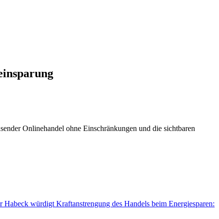
einsparung
hsender Onlinehandel ohne Einschränkungen und die sichtbaren
er Habeck würdigt Kraftanstrengung des Handels beim Energiesparen: