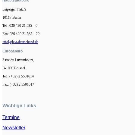
Hauptstadtbüro
Leipziger Platz 9
10117 Berlin
Tel.: 030 / 20 21 585 – 0
Fax: 030 / 20 21 585 – 29
info[at]zia-deutschand.de
Europabüro
3 rue du Luxembourg
B-1000 Brüssel
Tel.: (+32) 2 5501614
Fax: (+32) 2 5501617
Wichtige Links
Termine
Newsletter