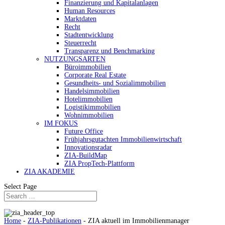
Finanzierung und Kapitalanlagen
Human Resources
Marktdaten
Recht
Stadtentwicklung
Steuerrecht
Transparenz und Benchmarking
NUTZUNGSARTEN
Büroimmobilien
Corporate Real Estate
Gesundheits- und Sozialimmobilien
Handelsimmobilien
Hotelimmobilien
Logistikimmobilien
Wohnimmobilien
IM FOKUS
Future Office
Frühjahrsgutachten Immobilienwirtschaft
Innovationsradar
ZIA-BuildMap
ZIA PropTech-Plattform
ZIA AKADEMIE
Select Page
Home
-
ZIA-Publikationen
-
ZIA aktuell im Immobilienmanager