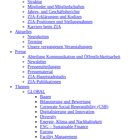
Struktur
Mitglieder und Mitgliedschaften
Jahres- und Geschäftsberichte
ZIA-Erklärungen und Kodizes
ZIA-Positionen und Stellungnahmen
Karriere beim ZIA
Aktuelles
Neuigkeiten
Termine
Unsere vergangenen Veranstaltungen
Presse
Abteilung Kommunikation und Öffentlichkeitsarbeit
Newsletter
Pressemitteilungen
Pressematerial
ZIA-Hauptstadtstudio
ZIA-Publikationen
Themen
GLOBAL
Bauen
Bilanzierung und Bewertung
Corporate Social Responsibility (CSR)
Digitalisierung und Innovation
Diversity
Energie, Klima und Nachhaltigkeit
ESG – Sustainable Finance
Europa
Facility Management