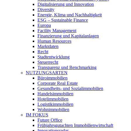
Digitalisierung und Innovation
Diversity
Energie, Klima und Nachhaltigkeit
ESG – Sustainable Finance
Europa
Facility Management
Finanzierung und Kapitalanlagen
Human Resources
Marktdaten
Recht
Stadtentwicklung
Steuerrecht
Transparenz und Benchmarking
NUTZUNGSARTEN
Büroimmobilien
Corporate Real Estate
Gesundheits- und Sozialimmobilien
Handelsimmobilien
Hotelimmobilien
Logistikimmobilien
Wohnimmobilien
IM FOKUS
Future Office
Frühjahrsgutachten Immobilienwirtschaft
Innovationsradar